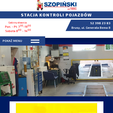
STACJA KONTROLI POJAZDÓW
Godziny otwarcia:
52 398 23 83
30
00
Pon. - Pt. 7
-19
Brusy, ul. Generała Bema 8
00
00
Sobota 8
- 14
POKAŻ MENU
Przeglądy rejestracyjne SZOPIŃSKI Stacja kontroli pojazdów do 3,5 tony w
brusach.
Przeglądy rejestracyjne samochodów osobowych ,dostawczych i ciężarowych