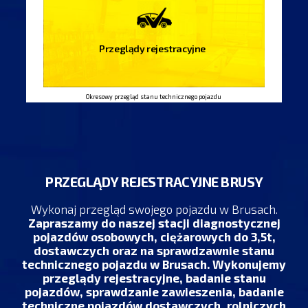
do 3,5 tony
Przeglądy rejestracyjne motorowerów
Przegląd motocykla
Wielkim atutem naszej stacji kontroli pojazdów jest padanie hamulców na
płycie ,nie ma ryzyka zahaczenia bardzo niskim pojazdem oraz jest
przyjazne przy badaniu pojazdów z nierozłącznym napędem na 4 koła.
Przeglądy rejestracyjne
KLIKNIJ
Okresowy przegląd stanu technicznego pojazdu
PRZEGLĄDY REJESTRACYJNE BRUSY
Wykonaj przegląd swojego pojazdu w Brusach.
Zapraszamy do naszej stacji diagnostycznej
pojazdów osobowych, ciężarowych do 3,5t,
dostawczych oraz na sprawdzawnie stanu
technicznego pojazdu w Brusach. Wykonujemy
przeglądy rejestracyjne, badanie stanu
pojazdów, sprawdzanie zawieszenia, badanie
techniczne pojazdów dostawczych, rolniczych